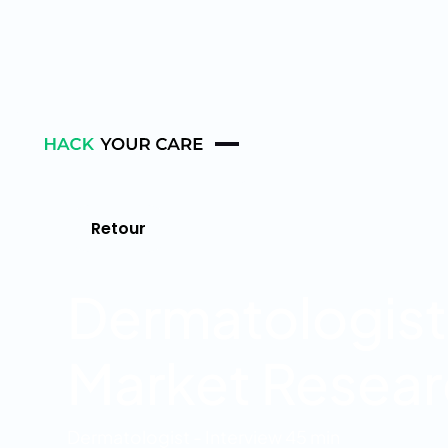
Retour
Dermatologist 
Market Resea
Dermatologist - Interview 45 min