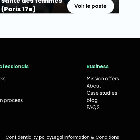
santé des femmes
Voir le poste
(Paris 17e)
ofessionals
Business
rks
Mission offers
About
Case studies
on process
blog
FAQS
Confidentiality policy
Legal Information & Conditions