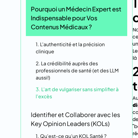
Pourquoi un Médecin Expert est
c
Indispensable pour Vos
Contenus Médicaux ?
No
ce
un
1. L'authenticité et la précision
Le
clinique
là
2. La crédibilité auprès des
professionnels de santé (et des LLM
aussi!)
3. L'art de vulgariser sans simplifier à
l'excès
Au
di
co
Identifier et Collaborer avec les
de
Key Opinion Leaders (KOLs)
"b
ré
1. Qu'est-ce qu'un KOL Santé ?