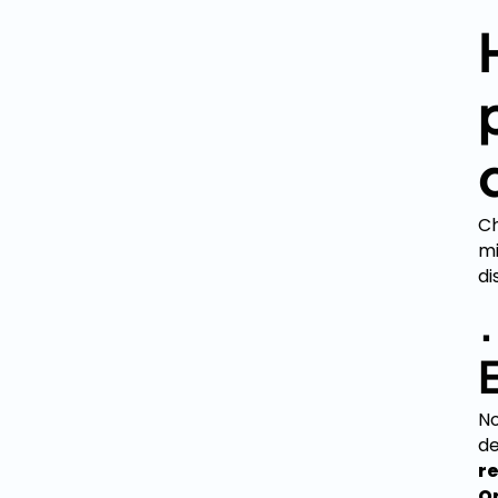
Ch
mi
di
No
de
r
O