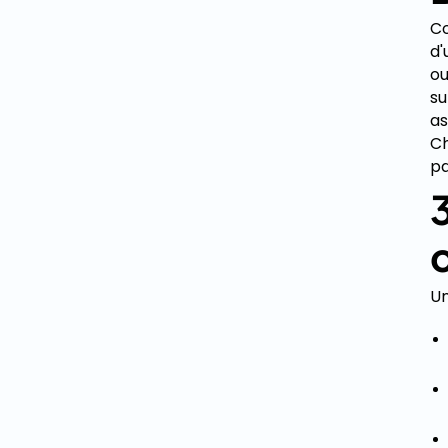
Co
d'
ou
su
as
Ch
pa
Un