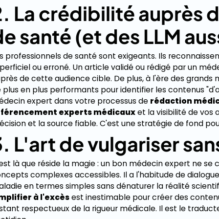
2. La crédibilité auprès 
de santé (et des LLM auss
s professionnels de santé sont exigeants. Ils reconnaisse
perficiel ou erroné. Un article validé ou rédigé par un m
près de cette audience cible. De plus, à l'ère des grands
 plus en plus performants pour identifier les contenus "d'au
decin expert dans votre processus de
rédaction médi
éférencement experts médicaux
et la visibilité de vos 
écision et la source fiable. C'est une stratégie de fond pou
. L'art de vulgariser san
est là que réside la magie : un bon médecin expert ne se co
ncepts complexes accessibles. Il a l'habitude de dialoguer
ladie en termes simples sans dénaturer la réalité scienti
mplifier à l'excès
est inestimable pour créer des contenu
stant respectueux de la rigueur médicale. Il est le traduct