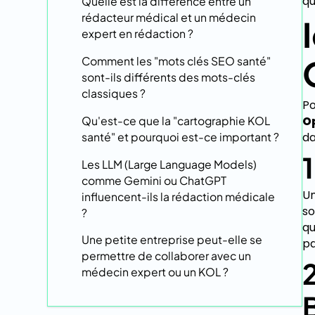
qu
Quelle est la différence entre un
rédacteur médical et un médecin
expert en rédaction ?
Comment les "mots clés SEO santé"
sont-ils différents des mots-clés
classiques ?
Po
O
Qu'est-ce que la "cartographie KOL
da
santé" et pourquoi est-ce important ?
Les LLM (Large Language Models)
comme Gemini ou ChatGPT
U
influencent-ils la rédaction médicale
so
?
qu
Une petite entreprise peut-elle se
pa
permettre de collaborer avec un
médecin expert ou un KOL ?