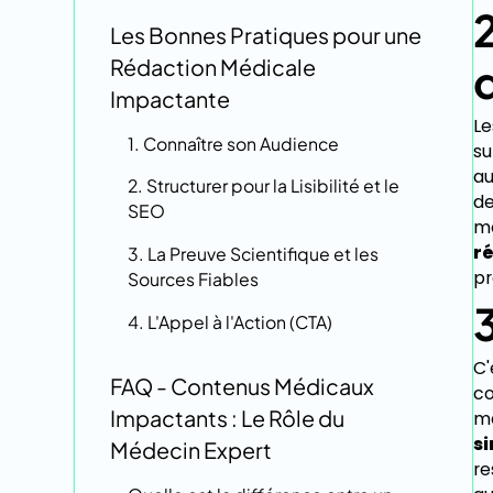
Les Bonnes Pratiques pour une
Rédaction Médicale
Impactante
Le
1. Connaître son Audience
su
au
2. Structurer pour la Lisibilité et le
de
SEO
mé
r
3. La Preuve Scientifique et les
pr
Sources Fiables
3
4. L'Appel à l'Action (CTA)
C'
FAQ - Contenus Médicaux
co
Impactants : Le Rôle du
ma
si
Médecin Expert
re