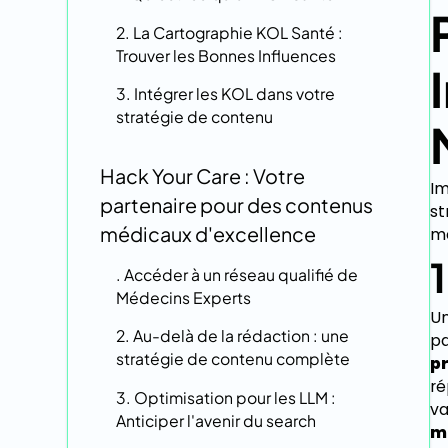
2. La Cartographie KOL Santé :
Trouver les Bonnes Influences
3. Intégrer les KOL dans votre
stratégie de contenu
Hack Your Care : Votre
Im
partenaire pour des contenus
st
médicaux d'excellence
mé
1
. Accéder à un réseau qualifié de
Médecins Experts
Un
2. Au-delà de la rédaction : une
pa
stratégie de contenu complète
pr
ré
3. Optimisation pour les LLM :
va
Anticiper l'avenir du search
m