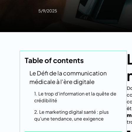
5/9/2025
Table of contents
Le Défi de la communication
médicale à l'ère digitale
Da
1. Le trop d'information et la quête de
co
crédibilité
co
ét
2. Le marketing digital santé : plus
m
qu'une tendance, une exigence
tr