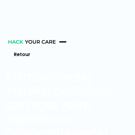
Retour
Infirmiers(ères) –
Installation libérale :
partagez votre
expérience
(Visioconférence)