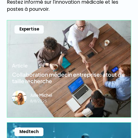
Restez informé sur l'innovation médicale et les
postes à pourvoir.
Expertise
Article
Collaboration médecin entreprise: atout de
taille recherche
Julie Michel
8/8/2025
Medtech