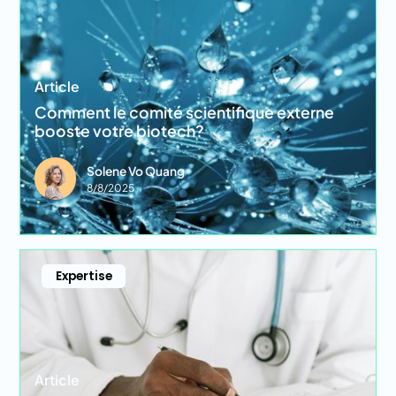
Article
Comment le comité scientifique externe
booste votre biotech?
Solene Vo Quang
8/8/2025
Expertise
Article